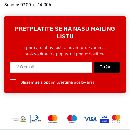
Subota: 07.00h - 14.00h
PRETPLATITE SE NA NAŠU MAILING
LISTU
i primajte obavijesti o novim proizvodima,
proizvodima na popustu i pogodnostima.
Pošalji
Slažem se s općim uvjetima poslovanja