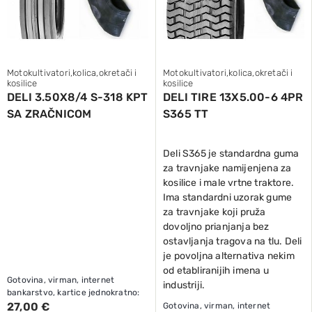
Motokultivatori,kolica,okretači i
Motokultivatori,kolica,okretači i
kosilice
kosilice
DELI 3.50X8/4 S-318 KPT
DELI TIRE 13X5.00-6 4PR
SA ZRAČNICOM
S365 TT
Deli S365 je standardna guma
za travnjake namijenjena za
kosilice i male vrtne traktore.
Ima standardni uzorak gume
za travnjake koji pruža
dovoljno prianjanja bez
ostavljanja tragova na tlu. Deli
je povoljna alternativa nekim
od etabliranijih imena u
Gotovina, virman, internet
industriji.
bankarstvo, kartice jednokratno:
27,00 €
Gotovina, virman, internet