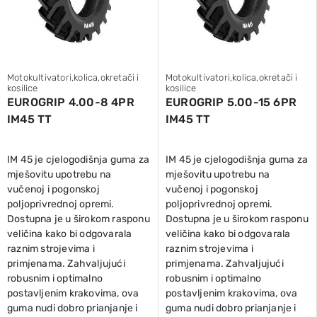
Motokultivatori,kolica,okretači i
Motokultivatori,kolica,okretači i
kosilice
kosilice
EUROGRIP 4.00-8 4PR
EUROGRIP 5.00-15 6PR
IM45 TT
IM45 TT
IM 45 je cjelogodišnja guma za
IM 45 je cjelogodišnja guma za
mješovitu upotrebu na
mješovitu upotrebu na
vučenoj i pogonskoj
vučenoj i pogonskoj
poljoprivrednoj opremi.
poljoprivrednoj opremi.
Dostupna je u širokom rasponu
Dostupna je u širokom rasponu
veličina kako bi odgovarala
veličina kako bi odgovarala
raznim strojevima i
raznim strojevima i
primjenama. Zahvaljujući
primjenama. Zahvaljujući
robusnim i optimalno
robusnim i optimalno
postavljenim krakovima, ova
postavljenim krakovima, ova
guma nudi dobro prianjanje i
guma nudi dobro prianjanje i