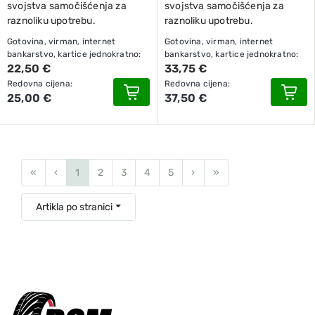
svojstva samočišćenja za
svojstva samočišćenja za
raznoliku upotrebu.
raznoliku upotrebu.
Gotovina, virman, internet
Gotovina, virman, internet
bankarstvo, kartice jednokratno:
bankarstvo, kartice jednokratno:
22,50 €
33,75 €
Redovna cijena:
Redovna cijena:
25,00 €
37,50 €
First
Previous
Next
Last
«
‹
1
2
3
4
5
›
»
Artikla po stranici