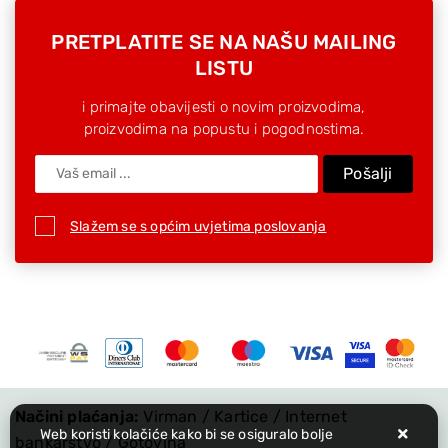
PRETPLATITE SE NA NAŠU MAILING
LISTU
i primajte obavijesti o novim proizvodima,
proizvodima na popustu i pogodnostima.
Pošalji
Slažem se s općim uvjetima poslovanja
Načini plaćanja:
Virman / Kartice / Internet
Web koristi kolačiće kako bi se osiguralo bolje
bankarstvo / Gotovina