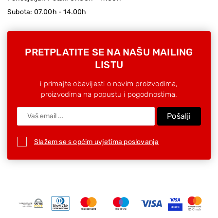
Subota: 07.00h - 14.00h
PRETPLATITE SE NA NAŠU MAILING
LISTU
i primajte obavijesti o novim proizvodima,
proizvodima na popustu i pogodnostima.
Pošalji
Slažem se s općim uvjetima poslovanja