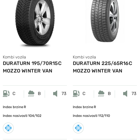
Kombi vozila
Kombi vozila
DURATURN 195/70R15C
DURATURN 225/65R16C
MOZZO WINTER VAN
MOZZO WINTER VAN
104/102R
112/110R
C
B
73
C
B
73
Index brzine
R
Index brzine
R
Index nosivosti
104/102
Index nosivosti
112/110