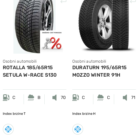
Osobni automobili
Osobni automobili
ROTALLA 185/65R15
DURATURN 195/65R15
SETULA W-RACE S130
MOZZO WINTER 91H
92T M+S
C
B
70
C
C
71
Index brzine
T
Index brzine
H