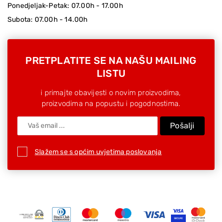
Ponedjeljak-Petak: 07.00h - 17.00h
Subota: 07.00h - 14.00h
PRETPLATITE SE NA NAŠU MAILING
LISTU
i primajte obavijesti o novim proizvodima,
proizvodima na popustu i pogodnostima.
Pošalji
Slažem se s općim uvjetima poslovanja