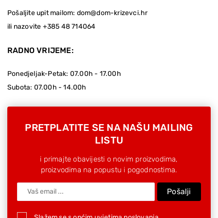
Pošaljite upit mailom:
dom@dom-krizevci.hr
ili nazovite
+385 48 714064
RADNO VRIJEME:
Ponedjeljak-Petak: 07.00h - 17.00h
Subota: 07.00h - 14.00h
PRETPLATITE SE NA NAŠU MAILING
LISTU
i primajte obavijesti o novim proizvodima,
proizvodima na popustu i pogodnostima.
Pošalji
Slažem se s općim uvjetima poslovanja