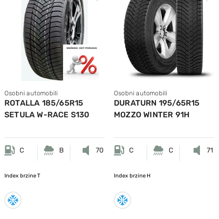
Osobni automobili
Osobni automobili
ROTALLA 185/65R15
DURATURN 195/65R15
SETULA W-RACE S130
MOZZO WINTER 91H
92T M+S
C
B
70
C
C
71
Index brzine
T
Index brzine
H