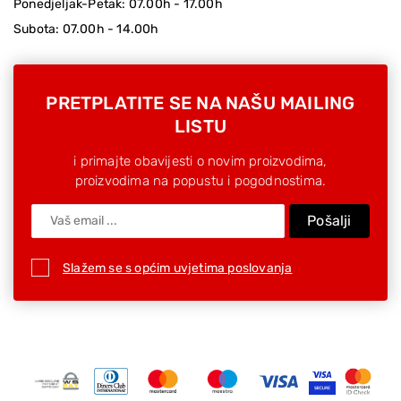
Ponedjeljak-Petak: 07.00h - 17.00h
Subota: 07.00h - 14.00h
PRETPLATITE SE NA NAŠU MAILING
LISTU
i primajte obavijesti o novim proizvodima,
proizvodima na popustu i pogodnostima.
Pošalji
Slažem se s općim uvjetima poslovanja