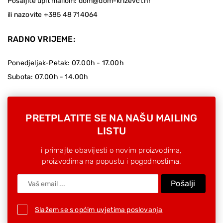
Pošaljite upit mailom:
dom@dom-krizevci.hr
ili nazovite
+385 48 714064
RADNO VRIJEME:
Ponedjeljak-Petak: 07.00h - 17.00h
Subota: 07.00h - 14.00h
PRETPLATITE SE NA NAŠU MAILING
LISTU
i primajte obavijesti o novim proizvodima,
proizvodima na popustu i pogodnostima.
Pošalji
Slažem se s općim uvjetima poslovanja