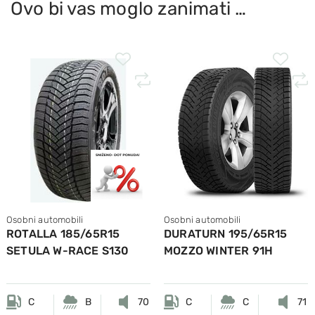
Ovo bi vas moglo zanimati …
Osobni automobili
Osobni automobili
ROTALLA 185/65R15
DURATURN 195/65R15
SETULA W-RACE S130
MOZZO WINTER 91H
92T M+S
C
B
70
C
C
71