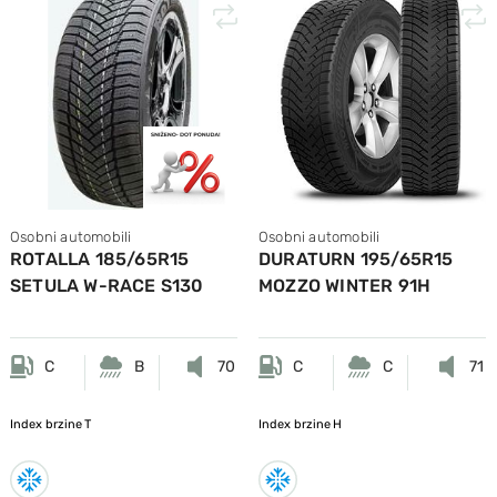
Osobni automobili
Osobni automobili
ROTALLA 185/65R15
DURATURN 195/65R15
SETULA W-RACE S130
MOZZO WINTER 91H
92T M+S
C
B
70
C
C
71
Index brzine
T
Index brzine
H