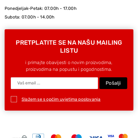
Ponedjeljak-Petak: 07.00h - 17.00h
Subota: 07.00h - 14.00h
PRETPLATITE SE NA NAŠU MAILING
LISTU
i primajte obavijesti o novim proizvodima,
proizvodima na popustu i pogodnostima.
Pošalji
Slažem se s općim uvjetima poslovanja