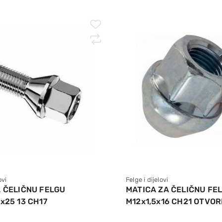
ovi
Felge i dijelovi
A ČELIČNU FELGU
MATICA ZA ČELIČNU FE
x25 13 CH17
M12x1,5x16 CH21 OTVO
DMTSB