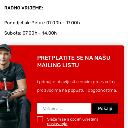
RADNO VRIJEME:
Ponedjeljak-Petak: 07.00h - 17.00h
Subota: 07.00h - 14.00h
PRETPLATITE SE NA NAŠU
MAILING LISTU
i primajte obavijesti o novim proizvodima,
proizvodima na popustu i pogodnostima.
Pošalji
Slažem se s općim uvjetima
poslovanja