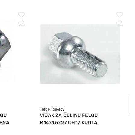
Felge i dijelovi
LGU
VIJAK ZA ČELINU FELGU
RENA
M14x1,5x27 CH17 KUGLA