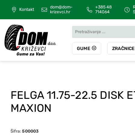
dom@dom-
+385 48
R
Kontakt
krizevci.hr
714064
S
GUME
ZRAČNICE
FELGA 11.75-22.5 DISK 
MAXION
Šifra:
500003