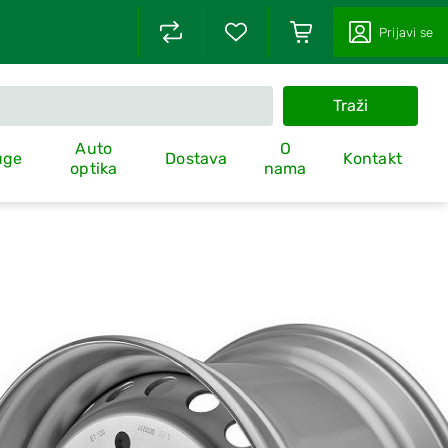
Prijavi se
Traži
Auto
O
uge
Dostava
Kontakt
optika
nama