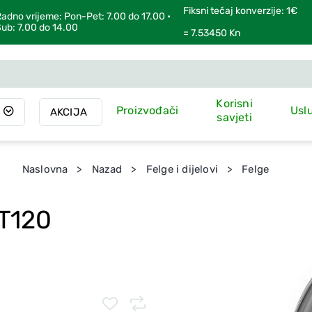
Fiksni tečaj konverzije: 1€
adno vrijeme: Pon-Pet: 7.00 do 17.00 •
ub: 7.00 do 14.00
= 7.53450 Kn
Korisni
Proizvođači
Usl
AKCIJA
savjeti
Naslovna
Nazad
Felge i dijelovi
Felge
ET120