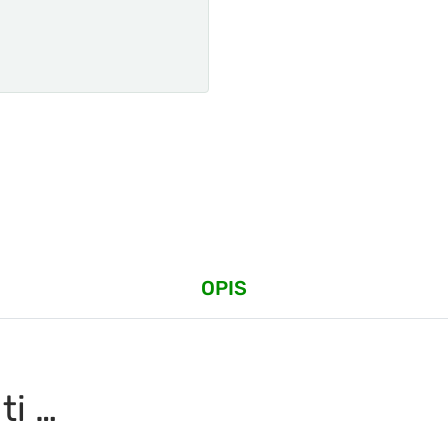
OPIS
ti …