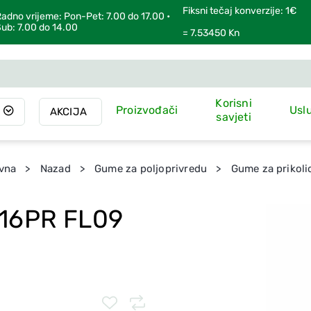
Fiksni tečaj konverzije: 1€
adno vrijeme: Pon-Pet: 7.00 do 17.00 •
ub: 7.00 do 14.00
= 7.53450 Kn
Korisni
Proizvođači
Usl
AKCIJA
savjeti
vna
Nazad
Gume za poljoprivredu
Gume za prikoli
 16PR FL09