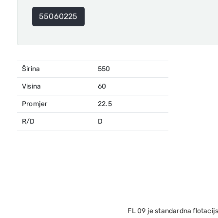
55060225
Širina
550
Visina
60
Promjer
22.5
R/D
D
FL 09 je standardna flotacij