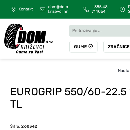
dom@dom-
+385 48
R
Kontakt
krizevci.hr
714064
S
GUME
ZRAČNICE
Naslo
EUROGRIP 550/60-22.5
TL
Šifra:
260342