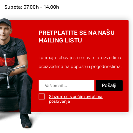
Subota: 07.00h - 14.00h
PRETPLATITE SE NA NAŠU
MAILING LISTU
i primajte obavijesti o novim proizvodima,
proizvodima na popustu i pogodnostima.
Pošalji
Slažem se s općim uvjetima
poslovanja