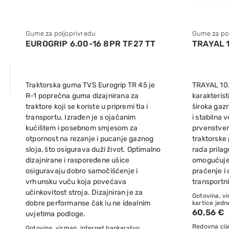
Gume za poljoprivredu
Gume za pol
EUROGRIP 6.00-16 8PR TF27 TT
TRAYAL 1
Traktorska guma TVS Eurogrip TR 45 je
TRAYAL 10
R-1 poprečna guma dizajnirana za
karakterist
traktore koji se koriste u pripremi tla i
široka gazn
transportu. Izrađen je s ojačanim
i stabilna 
kućištem i posebnom smjesom za
prvenstven
otpornost na rezanje i pucanje gaznog
traktorske 
sloja, što osigurava duži život. Optimalno
rada prilag
dizajnirane i raspoređene ušice
omogućuje 
osiguravaju dobro samočišćenje i
praćenje i
vrhunsku vuču koja povećava
transportni
učinkovitost stroja. Dizajniran je za
Gotovina, vi
dobre performanse čak iu ne idealnim
kartice jedn
60,56 €
uvjetima podloge.
Redovna cij
Gotovina, virman, internet bankarstvo,