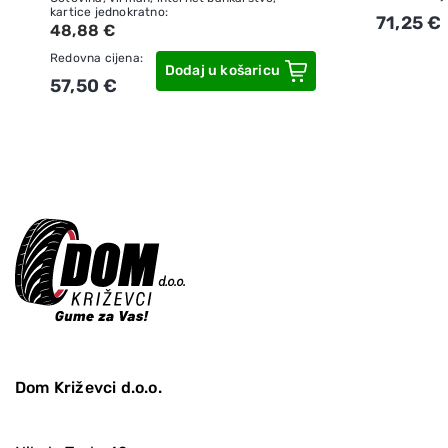
kartice jednokratno:
71,25 €
48,88 €
Redovna cijena:
Dodaj u košaricu
57,50 €
Dom Križevci d.o.o.