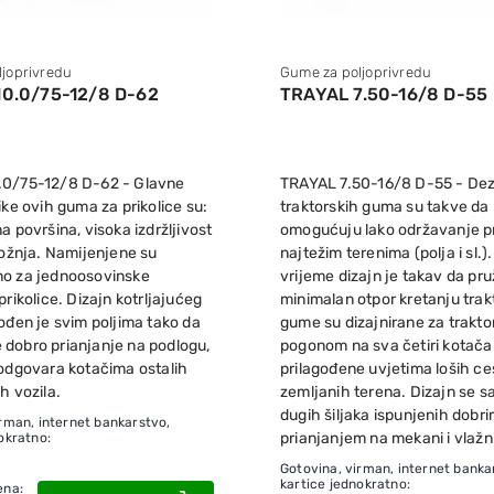
joprivredu
Gume za poljoprivredu
0.0/75-12/8 D-62
TRAYAL 7.50-16/8 D-55
.0/75-12/8 D-62 - Glavne
TRAYAL 7.50-16/8 D-55 - De
ike ovih guma za prikolice su:
traktorskih guma su takve da
a površina, visoka izdržljivost
omogućuju lako održavanje p
vožnja. Namijenjene su
najtežim terenima (polja i sl.).
o za jednoosovinske
vrijeme dizajn je takav da pr
prikolice. Dizajn kotrljajućeg
minimalan otpor kretanju trak
ođen je svim poljima tako da
gume su dizajnirane za trakto
dobro prianjanje na podlogu,
pogonom na sva četiri kotača 
 odgovara kotačima ostalih
prilagođene uvjetima loših ces
h vozila.
zemljanih terena. Dizajn se sa
dugih šiljaka ispunjenih dobr
rman, internet bankarstvo,
prianjanjem na mekani i vlažni
okratno:
Gotovina, virman, internet banka
kartice jednokratno:
ena: