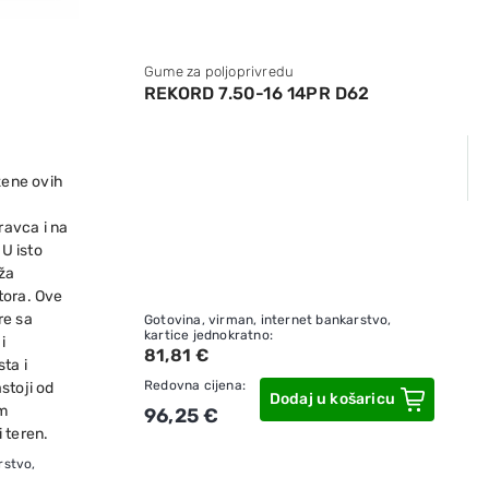
Gume za poljoprivredu
REKORD 7.50-16 14PR D62
zene ovih
ravca i na
 U isto
uža
tora. Ove
re sa
Gotovina, virman, internet bankarstvo,
kartice jednokratno:
i
81,81 €
ta i
Redovna cijena:
stoji od
Dodaj u košaricu
im
96,25 €
 teren.
rstvo,