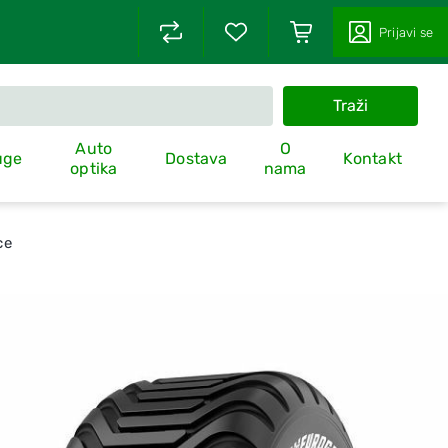
Prijavi se
Traži
Auto
O
uge
Dostava
Kontakt
optika
nama
ce